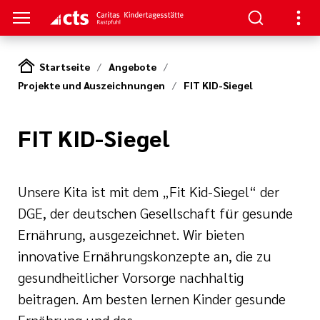
Startseite
Angebote
Projekte und Auszeichnungen
FIT KID-Siegel
S
ngebote
gen
FIT KID-Siegel
ätze
ahren und
g
Unsere Kita ist mit dem „Fit Kid-Siegel“ der
it mit Familien
m
DGE, der deutschen Gesellschaft für gesunde
d Bildung
Ernährung, ausgezeichnet. Wir bieten
e und Kinderschutz
spraktikum
innovative Ernährungskonzepte an, die zu
gesundheitlicher Vorsorge nachhaltig
gen
en
 Rahmen eines
beitragen. Am besten lernen Kinder gesunde